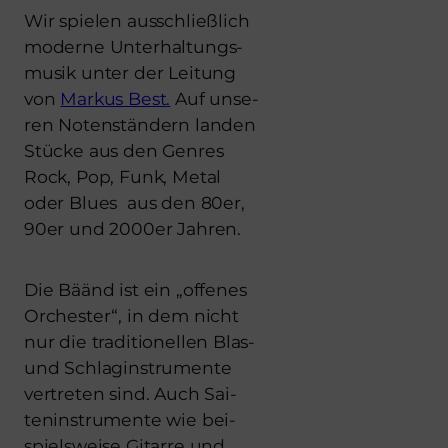
Wir spie­len aus­schließ­lich
moder­ne Unter­hal­tungs­
mu­sik unter der Lei­tung
von
Mar­kus Best
.
Auf unse­
ren Noten­stän­dern lan­den
Stü­cke aus den Gen­res
Rock, Pop, Funk, Metal
oder Blues aus den 80er,
90er und 2000er Jah­ren.
Die Bäänd ist ein „offe­nes
Orches­ter“, in dem nicht
nur die tra­di­tio­nel­len Blas-
und Schlag­in­stru­men­te
ver­tre­ten sind. Auch Sai­
ten­in­stru­men­te wie bei­
spiels­wei­se Gitar­re und