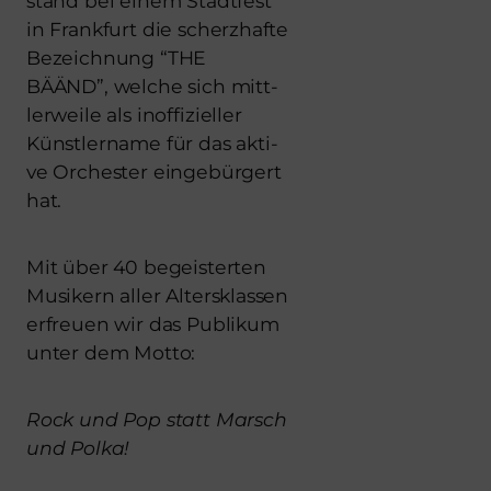
stand bei einem Stadt­fest
in Frank­furt die scherz­haf­te
Bezeich­nung “THE
BÄÄND”, wel­che sich mitt­
ler­wei­le als inof­fi­zi­el­ler
Künst­ler­na­me für das akti­
ve Orches­ter ein­ge­bür­gert
hat.
Mit über 40 begeis­ter­ten
Musi­kern aller Alters­klas­sen
erfreu­en wir das Publi­kum
unter dem Mot­to:
Rock und Pop statt Marsch
und Pol­ka!