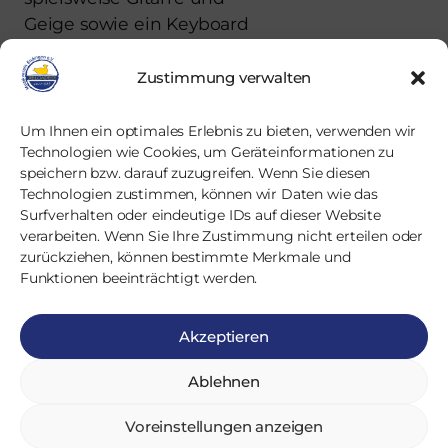
Gei­ge sowie ein Key­board
ver­stär­ken unse­ren Klang­
kör­per.
Zustimmung verwalten
Um Ihnen ein optimales Erlebnis zu bieten, verwenden wir
Hast auch du Lust Teil
Technologien wie Cookies, um Geräteinformationen zu
unse­res Orches­ters zu wer­
speichern bzw. darauf zuzugreifen. Wenn Sie diesen
den?
Dann schreib uns
Technologien zustimmen, können wir Daten wie das
eine Nach­richt.
Surfverhalten oder eindeutige IDs auf dieser Website
verarbeiten. Wenn Sie Ihre Zustimmung nicht erteilen oder
zurückziehen, können bestimmte Merkmale und
Wir freu­en uns auf dich!
Funktionen beeinträchtigt werden.
Akzeptieren
Facebook
Instagram
Ablehnen
Home
Impressum
Datenschutz
Coo­kie-Richt­li­nie (EU)
Voreinstellungen anzeigen
© 2025
Musikverein Endingen e.V. ЯELOADED