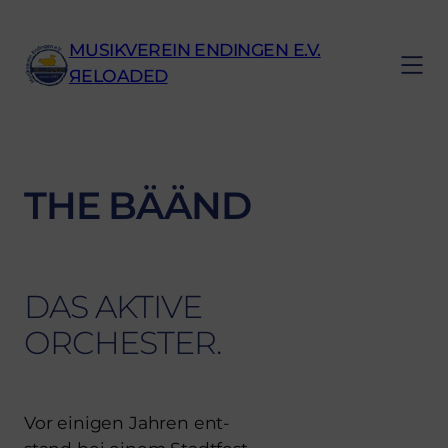
MUSIKVEREIN ENDINGEN E.V.
ЯELOADED
THE BÄÄND
DAS AKTI­VE
ORCHES­TER.
Vor eini­gen Jah­ren ent­